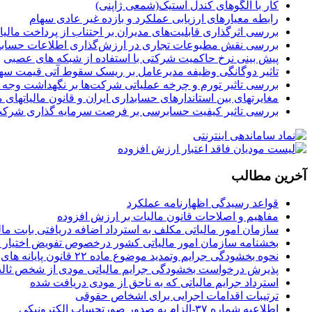
کار با الگوهای کندل استیک(شمعی ژاپنی)
رابطه معیارهای ارزیابی عملکرد و بازده غیر عادی سهام
بررسی اثرگذاری قابلیت‌های مدیران بر اجتناب از پرداخت مالی
بررسی نقش مطبوعات تجاری در ارزش‌گذاری اطلاعات حسابد
پیش بینی نرخ حاکمیت شرکتی با استفاده از شبکه های عصبی
تاثیر دوگانگی وظیفه مدیرعامل بر ریسک سقوط آتی قیمت سه
بررسی تاثیر تورم و چرخه عملیاتی شرکت‌ها بر نگهداشت وجه ن
مغایرتهای بین استاندارهای حسابداری ایران و قانون مالیاتهای 
بررسی تاثیر کیفیت حسابرسی بر فرصت سرمایه گذاری شرکت ها
آخرین مطالب
قواعد رسیدگی اظهارنامه عملکرد
مفاهیم و اصلاحات قانون مالیات بر ارزش افزوده
سازمان امور مالیاتی مکلف به استرداد اضافه دریافتی بابت مالیات بر درآمد حقوق
بخشنامه سازمان امور مالیاتی کشور درخصوص تفویض اختیار ت
نحوه بخشودگی جرایم وتمدید موضوع ماده ۲۲ قانون پایانه های فروشگاهی و سامانه مودیان
پذیرش درخواست بخشودگی جرایم مالیاتی مودی از شخص ثال
استرداد جرایم مالیاتی که به ناحق از مودی دریافت شده
ترتیبات اقدامات اجرایی برای اشخاص حقوقی
اطلاعیه شماره ۳۷-الزام به صدور صورتحساب الکترونیکی