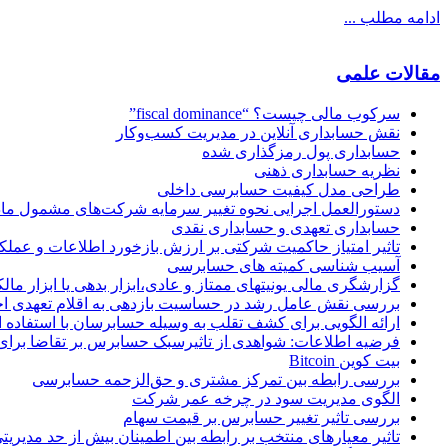
ادامه مطلب ...
مقالات علمی
سرکوب مالی چیست؟ “fiscal dominance”
نقش حسابداری آنلاین در مدیریت کسب‌وکار
حسابداری پول‌ رمزگذاری شده
نظریه حسابداری ذهنی
طراحی مدل کیفیت حسابرسی داخلی
دستورالعمل اجرایی نحوه تغییر سرمایه شرکت‌های مشمول ماده ۱
حسابداری تعهدی و حسابداری نقدی
تاثیر امتیاز حاکمیت شرکتی بر ارزش بازخورد اطلاعات و عملک
آسیب شناسی کمیته های حسابرسی
گزارشگری مالی یونیت‎های ممتاز و عادی،ابزار بدهی یا ابزار مالکانه؟ !!!
بررسی نقش عامل رشد در حساسیت بازدهی به اقلام تعهدی اخ
ارائه الگویی برای کشف تقلب به وسیله حسابرسان با استفاد
فرضیه اطلاعات: شواهدی از تاثیرسبک حسابرس بر تقاضا بر
بیت‌ کوین Bitcoin
بررسی رابطه بین تمرکز مشتری و حق‌الزحمه حسابرسی
الگوی مدیریت سود در چرخه عمر شرکت
بررسی تاثیر تغییر حسابرس بر قیمت سهام
تاثیر معیارهای منتخب بر رابطه بین اطمینان بیش از حد مدیری