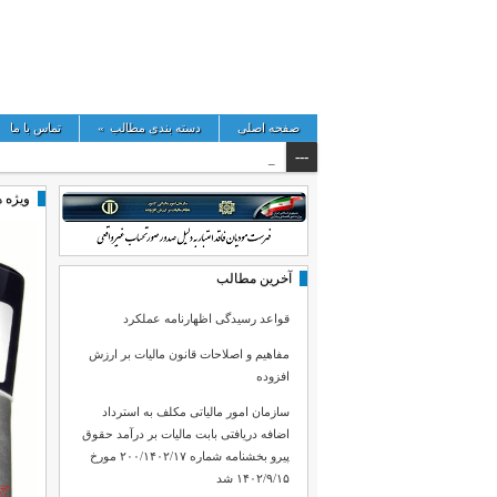
صفحه اصلی
دسته بندی مطالب
»
تماس با ما
---
سازمان ام_
ویژه ه
آخرین مطالب
قواعد رسیدگی اظهارنامه عملکرد
مفاهیم و اصلاحات قانون مالیات بر ارزش
افزوده
بخشنامه سازمان امور ما
از شخص
نحوه بخشودگی جرایم وتمدید موضوع ماده ۲۲ قانون پایانه های
تقسیط بدهی و بخشودگی
سازمان امور مالیاتی مکلف به استرداد
فروشگاهی و سامانه مودیان
مالیات‌های مستقیم و قان
اضافه دریافتی بابت مالیات بر درآمد حقوق
پیرو بخشنامه شماره ۲۰۰/۱۴۰۲/۱۷ مورخ
۱۴۰۲/۹/۱۵ شد