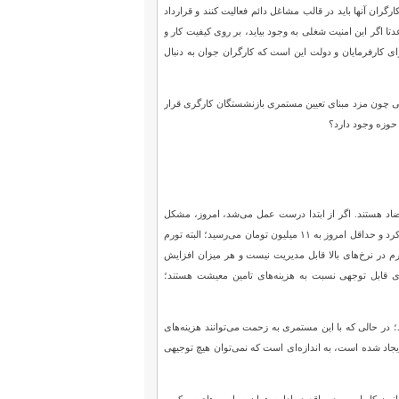
ان آنها باید در قالب مشاغل دائم فعالیت کنند و قرارداد
رگران جدی است. قاعدتا اگر این امنیت شغلی به وجود بیاید، بر روی کیفیت کار و
ای کارفرمایان و دولت این است که کارگران جوان به دنبال
ز طرفی چون مزد مبنای تعیین مستمری بازنشستگان کارگری قرار
حوزه وجود دارد؟
اده در تضاد هستند. اگر از ابتدا درست عمل می‌شد، امروز، مشکل
تامین نشدن امنیت معاش کارگران وجود نداشت. اینگونه، حداقل دستمزد با تورم و هزینه‌های زندگی رشد می‌کرد و حداقل امروز به ۱۱ میلیون تومان می‌رسید؛ البته تورم
 در نرخ‌های بالا قابل مدیریت نیست و هر میزان افزایش
دی قابل توجهی نسبت به هزینه‌های تامین معیشت هستند؛
یلیون و ۲۰۰ هزار تومان حقوق دریافت می‌کنند؛ در حالی که با این مستمری به زحمت می‌توانند هزینه‌های
خانوار ایجاد شده است، به اندازه‌ای است که نمی‌توان هیچ توجیهی