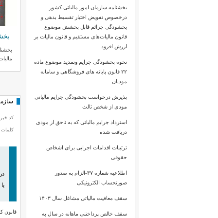
بخشنامه سازمان امور مالیاتی کشور
درخصوص تفویض اختیار تقسیط بدهی و
بخشودگی جرائم قابل بخشش موضوع
نحوه بخشودگی جرایم وتمدید موضوع ماده ۲۲ قانون پایانه های فروشگاهی و سامانه مودیان
قانون مالیات‌های مستقیم و قانون مالیات بر
ارزش افزود
ه رئیس کل سازمان امور مالیاتی در خصوص تمدید بخشنامه وبخشودگی جرایم دکتر
بخشنا
هادی سبحانیان، رئیس کل...
مالیات
نحوه بخشودگی جرایم وتمدید موضوع ماده
۲۲ قانون پایانه های فروشگاهی و سامانه
مودیان
پذیرش درخواست بخشودگی جرایم مالیاتی
سازما
مودی از شخص ثالث
کد خبر 
استرداد جرایم مالیاتی که به ناحق از مودی
کلمات 
دریافت شده
ترتیبات اقدامات اجرایی برای اشخاص
حقوقی
اطلاعیه شماره ۳۷-الزام به صدور
صورتحساب الکترونیکی
با
سقف معافیت مالیاتی مشاغل سال ۱۴۰۳
قانون کا
سقف خالص پرداختنی ماهانه در سال به