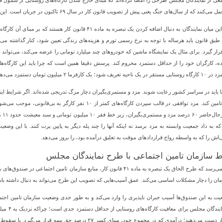
معی از نمایندگان مجلس طرحی را امضا کرده‌اند که مبنای خارج شدن کارگاه‌های روستایی از شمول 
نند که از سال‌های جنگ یعنی پیش از تصویب قانون کار در سال ۶۹ تاکنون در جریان است. این طرح چه عواقبی را بر جای می‌گذارد؟
 طبق قانون باید هرساله با توجه به نرخ رسمی تورم و هزینه‌های زندگی تعیین شود، کنار گذاشته م
ار گیرد. برای مثال یک نمایشگاه ماشین که خودروهای چند میلیارد تومانی را عرضه می‌کند، می‌تواند 
یلیون تومان دستمزد می‌دهد، یک کارفرما ۱ میلیون و ۸۰۰ هزار تومان و….
 باید در سراسر کشور رعایت شوند. مزد و مستمری‌بگیران دچار مرگ تدریجی شده‌اند. اگر شرایط اینگون
خود را تامین کند. مزد توافقی در قالب سپردن کارگاه‌های کمتر ا
بده
که به داد جمعیت وابسته به مزد برسد نه اینکه آنها را چند پله دیگر به پایین پرت کنند. با این و
اش را که به واسطه رواج قراردادهای موقت به تعلیق درآمده بود، را بروز می‌دهد.
سازمان تامین اجتماعی با طرح نمایندگان مجلس
به نظر می‌رسد که طرح الحاق یک تبصره به ماده ۴۱ قانون کار، منابع سازمان تا
مان را دچار مشکلات اساسی می‌کند. عمق آسیب‌هایی که تصویب این طرح می‌تواند به دنبال داشته ب
یت به این صندوق‌ها آسیب جبران ناپذیری را وارد می‌کند و به طور جدی وضعیت سازمان تامین اجتما
خود را از دست می‌دهند؛ درآمدی که در مجموع خود، مبنای کسر ۲۷ 