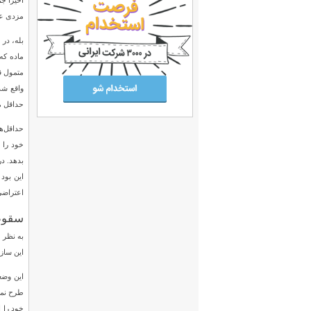
اخیرا ج
مزدی عمل می‌ک
ماده که
متمول قر
حداقل مزد در ۱۰ کارگاه روستایی مستقر در یک ناحیه تعریف شود؛ یک کارفرما ۲ م
حداقل‌ها
این بود 
اعتراضی‌
سقوط 
این ساز
این وضع