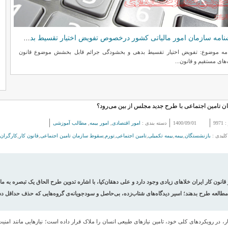
بخشنامه سازمان امور مالیاتی کشور درخصوص تفویض اختیار تقسیط بدهی و بخشودگی جرائم قابل بخشش موضوع قانون مالیات‌های مستقیم و قانون مالیات بر ارزش افزود
مه موضوع: تفویض اختیار تقسیط بدهی و بخشودگی جرائم قابل بخشش موضوع قانون
با ع
‌های مستقیم و قانون...
و استناد
ن تامین اجتماعی با طرح جدید مجلس از بین می‌رود؟
:
9971
1400/09/01
دسته بندی :
امور اقتصادی
,
امور بیمه
,
مطالب آموزشی
کلیدی :
بازنشستگان
,
بیمه
,
بیمه تکمیلی
,
تامین اجتماعی
,
تورم
,
سقوط سازمان تامین اجتماعی
,
قانون کار
,
کارگران
 مطالعه طرح بدهند؛ اسیر دیدگاه‌های شتاب‌زده، بی‌حاصل و سودجویانه‌ی گروه‌هایی که حذف حداقل دست
ر، در رویکردهای کلی خود، تامین نیازهای طبیعی انسان را ملاک قرار داده است؛ نیازهایی مانند امنی