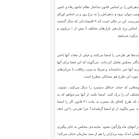
دهی‌اش را بر اساس قانون ساختار نظام جامع رفاه و تامین
می دیوان برود و بدهی‌اش را به نرخ روز و بر اساس اوراق
مشارکت پرداخت کند. متاسفانه زمزمه‌های محاسبه سود طلب سازمان تامین اجتماعی به نرخ ساده به گوش می‌رسد. این در حالی است که ۹ اقتصاددانی که سال گذشته
برای محاسبه میزان واقعی طلب سازمان تامین اجتماعی اقدام کردند، دریافتند که میزان واقعی این طلب بر اساس نرخ بازدهی بازارهای مختلف تا بیش از ۱ تریلیون و
‌ها هر طرحی را امضا می‌کنند و خیلی از تبعات آنها باخبر
ندگان مجلس تعامل کرده‌اند، می‌گویند که این فضا برای آنها
ی آنها خبر نداشته‌اند و صرفا به سبب رفاقت با جریان‌های
د. در مورد این طرح هم مسائلی مطرح است.
وه‌هایی که حذف حداقل دستمزد را دنبال می‌کنند، نشوند.
تلف آن را درک کنند، امضا نکنند. از آنها می‌خواهم که به
عنوان قانوگذار ماشین امضای سودجویان تبدیل نشوند. نماینده اهر و هریس در مجلس، از نمایندگانی است که طرح الحاق یک تبصره به ماده ۴۱ قانون کار را امضا
ه، پس چگونه از او امضا گرفته‌اند؟ چرا طرحی با این ابعاد
در انتهای ماه واژگون نشود. نماینده‌ی مجلس به جای پیگیری
گذاری ۸۹ هزار میلیارد تومان از دیون دولت به سازمان تامین اجتماعی در سال ۱۴۰۰، سهم همان اندک بیمه پردازان را هم از سبد سازمان حذف می‌کند!