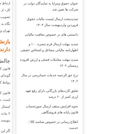
عنوان حقوق ومزایا به نمایندگان دولت در
شرکت ها تعیین شد
تمدیدمجدد ارسال لیست مالیات حقوق
نگاه به 
فروردین واردیبهشت سال ۱۴۰۳
تهران و 
دانستنی های در خصوص معافیت مالیاتی
بازنش
تمدید مهلت ارسال فرم‌ تبصره ۱۰۰ و
دارند
اظهارنامه مالیاتی مشاغل و اشخاص حقیقی
تمدید مهلت معاملات فصلی و ارزش افزوده
چالش‌
زمستان ۱۴۰۲
قانون ک
نرخ حق‌ الزحمه خدمات حسابرسی در سال
گونه‌ای
۱۴۰۲
روابط کا
تعلیق کارت‌های بازرگانی دارای رفع تعهد
قانون ک
ارزی کمتر از ۶۰ درصد
است، در
نحوه افزایش سقف ارسال صورتحساب
قانون پایانه های فروشگاهی
بنویسد 
اطلاع رسانی در خصوص شناسه کالا /
خدمت
اگر این 