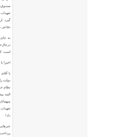
دفاعی بر
است. کسری ماهانه ۵ تا ۶ هزار
اخیرا با
با آقای
دولت را 
نظام خو
تعهدات 
داد!
خبرهایی
پرداخت 