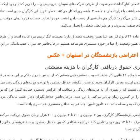
صلی کنار گذاشته می‌شوند. از طرفی شرکت‌های سیمان، پتروشیمی و… را داریم که با وجود اینکه کارگر
دائم داشته باشند، با قراردادهای ۱ ماهه، ۳ ماهه، روزانه کار می‌کنند. خطر اخراج این کا
ی تاثیر می‌گذارد؛ کارگر هم دغدغه‌ی از دست دادنِ امنیت خود را ندارد. خصلت قراردادهای موقت بر
ی صنفی نمی‌روند و هر شرایطی شغلی را تحمل می‌کنند.
در بحث ماده ۴۱ قانون کار هم عینا همین وضعیت مصداق دارد؛ معیشت لنگ ترمیم مزد مانده است و ا
، همین وضعیت را عینا در حوزه مستمری هم شاهد هستیم. درحال‌حاضر چه میزان عقب‌ماندگی در این 
اعتراضی بازنشستگان در اصفهان + عکس
بری حقوق دریافتی کارگران با هزینه معیشتی
در رابطه با ماده ۴۱ قانون کار شاهد تصویب دستمزدهایی هستیم که از اساس با روح حاکم بر این م
نیست که از تسری آن به هزینه‌های زندگی و متعاقب آن افزایش دستمزد حمایت کنیم؛ چرا که تورم
را در کمترین زمان بی‌اثر می‌کند. با این همه، درحال‌حاضر حداقل‌بگیران دچار عقب ماندگی مز
ه ۱۱۱ قانون تامین اجتماعی به حداقل مستمری هم تسری یافته است.
درحال‌حاضر، بازنشستگان کارگری، بین ۳ میلیون و ۷۰۰ تا ۴ م
سبد مصرف ۱۰ تا ۱۳ روز خود را تامین کنند. در نتیجه شکافی که بین حداقل دستمزد و سبد هزینه‌های 
آن تراشید!