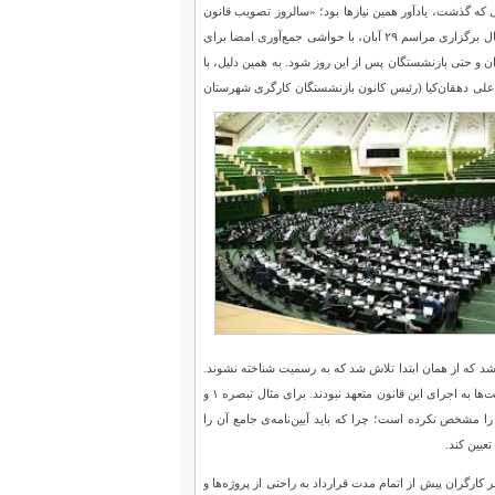
قیم دارد؛ چرا که امنیت و منزلت بنیادی‌ترین احساسات بشر نیازمندِ کار را تشکیل می‌دهد. ۲۹ آبانی که گذشت، یادآور همین نیازها بود؛ «سالروز تصویب قانون
کار» از این جهت دارای اهمیت است که یادبودی برای این قانون و رویکردهای کلی آن محسوب می‌شود. امسال برگزاری مراسم ۲۹ آبان، با حواشی جمع‌آوری امضا برای
وجب سکوت کارگران و حتی بازنشستگان پس از این روز شود. به همین دلیل، با
با علی دهقان‌کیا (رئیس کانون بازنشستگان کارگری شهرستان
د که از همان ابتدا تلاش شد که به رسمیت شناخته نشوند.
امسال هم با توجه به سخنرانی‌هایی که در روز ۲۹ آبان شنیدیم، از همین متن فاصله نگرفته‌ایم. با این حال، دولت‌ها به اجرای این قانون متعهد نبودند. برای مثال تبصره ۱ و
ی را مشخص نکرده است؛ چرا که باید آیین‌نامه‌ی جامع آن را
یین کند.
ارگران پیش از اتمام مدت قرارداد به راحتی از پروژه‌ها و