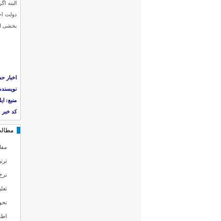
البته ا
دولت اجر
بخشی از 
اخبار حس
نویسنده
منبع: ایلن
کد خبر :۹۹۷۱
مطالب
مفا
ترت
نرخ
تعلی
نحو
اطل