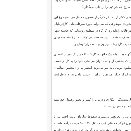
قانون کار است. در واقع در ادامه همان سیاست‌های سرکوب
بله، در این میان نمایندگان به دنبال اضافه کردن یک تبصره به ماده ۴۱ قانون کار هستند که بر مبنای آن کارگاه‌های کمتر از ۱۰ نفر کارگر از شمول حداقل مزد موضوع این
ی‌شوند؛ موضوعی که می‌تواند مورد سوءاستفاده کارفرمایان
در قالب راه‌اندازی کارگاه در منطقه روستایی که حاشیه شهر
واقع شده، کارگران خود را از حداقل دستمزد محروم کند. پرسش دقیقا همین است که چرا باید این کارگاه‌ها معاف شوند؟ با این وضعیت می‌تواند ۱۰ نرخ متفاوت برای
ه بماند باید یک خانواده کار کند، تا خرج یک نفر از اعضای
ز ۱۰ نفر کارگر به بی‌قانونی، موجب می‌شود که بخشی از جامعه توان معیشتی خود را به کل از دست
د. درحال‌حاضر ۶۰ درصد مزد و مستمری‌بگیران، زیر خط فقر ۱۰ میلیون تومانی و سبد معیشت حدود ۱۱ میلیون تومانی به سر می‌برند. انتظار ما از «مجلس انقلابی»
ضعیت کارگر دیگر چیزی را برای از دست دادن ندارد و ظرفیت
مین اجتماعی در صندوق‌های بازنشستگی، بیکاری و درمان را کمتر و بخش وصول حق بیمه
اشد، چه میزان است؟
عی را بغرنج‌تر می‌سازد. سقوط سازمان تامین اجتماعی با
طرح نمایندگان مجلس برای معافیت کارگاه‌های روستایی از حداقل دستمزد جدی است؛ چراکه نزدیک به ۴ میلیون کارگر حداقلی‌بگیر، حداقل ۳۰ تا ۵۰ درصد درآمد ماهیانه
درصد حق بیمه قرار می‌گیرد. با سقوط تامین اجتماعی صندوق‌های دیگر هم فرو می‌ریزند؛ منظورم