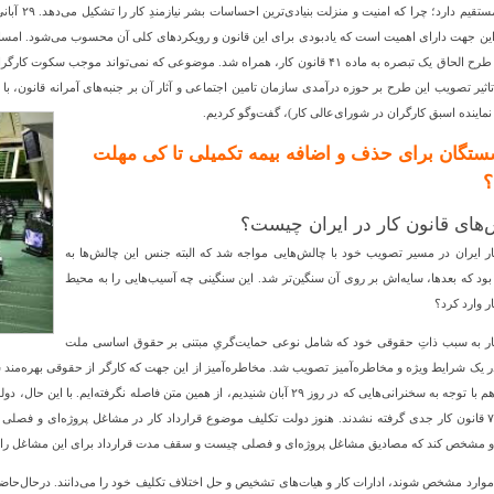
ارتباطِ مست
تصویب طرح الحاق یک تبصره به ماده ۴۱ قانون کار، همراه شد. موضوعی که نمی‌تواند م
تاثیر تصویب این طرح بر حوزه درآمدی سازمان تامین اجتماعی و آثار آن بر جنبه‌های آمرانه قانون، 
نماینده اسبق کارگران در شورای‌عالی کار)، گفت‌وگو کردیم.
ستگان برای حذف و اضافه
بیمه
تکمیلی تا کی مهلت
؟
های قانون کار در ایران چیست؟
ار ایران در مسیر تصویب خود با چالش‌هایی مواجه شد که البته جنس این چالش‌ها به
 بود که بعدها، سایه‌اش بر روی آن سنگین‌تر شد. این سنگینی چه آسیب‌هایی را به محیط
ر وارد کرد؟
ار به سبب ذاتِ حقوقی خود که شامل نوعی حمایت‌گریِ مبتنی بر حقوق اساسی ملت
 یک شرایط ویژه و مخاطره‌آمیز تصویب شد. مخاطره‌آمیز از این جهت که کارگر از حقوقی بهره‌مند ش
۲ ماده ۷ قانون کار جدی گرفته نشدند. هنوز دولت تکلیف موضوع قرارداد کار در مشاغل پروژه‌ای و فصل
و مشخص کند که مصادیق مشاغل پروژه‌ای و فصلی چیست و سقف مدت قرارداد برای این مشاغل را تع
موارد مشخص شوند، ادارات کار و هیات‌های تشخیص و حل اختلاف تکلیف خود را می‌دانند. درحال‌حاضر ک